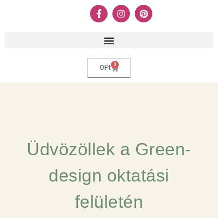
0
0
Ft
Üdvözöllek a Green-
design oktatási
felületén