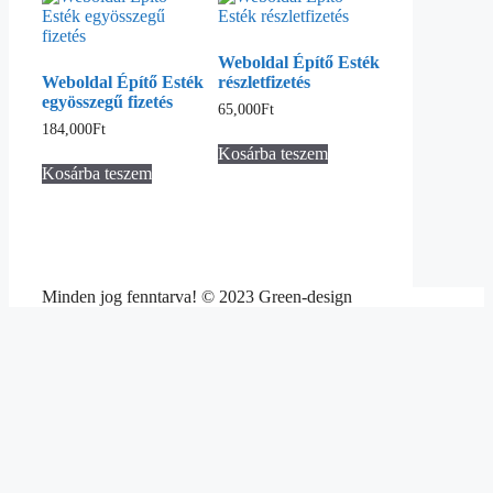
Weboldal Építő Esték
Weboldal Építő Esték
részletfizetés
egyösszegű fizetés
65,000
Ft
184,000
Ft
Kosárba teszem
Kosárba teszem
Minden jog fenntarva! © 2023 Green-design