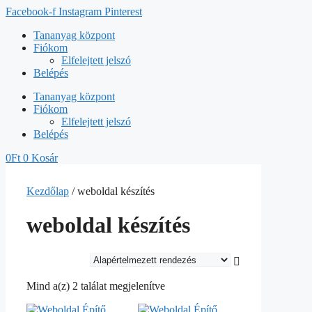
Kilépés
Facebook-f
Instagram
Pinterest
a
Tananyag központ
tartalomba
Fiókom
Elfelejtett jelszó
Belépés
Tananyag központ
Fiókom
Elfelejtett jelszó
Belépés
0
Ft
0
Kosár
Kezdőlap
/ weboldal készítés
weboldal készítés
Mind a(z) 2 találat megjelenítve